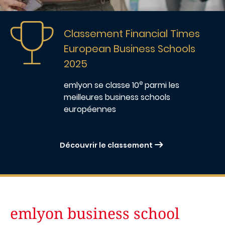
Image
Classement Financial Times
European Business Schools
2025
e
emlyon
se classe 10
parmi les
meilleures business schools
européennes
Découvrir le classement
emlyon business school