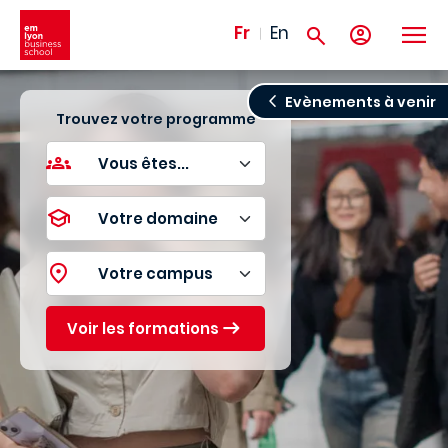
Aller au contenu principal
Fr
En
Evènements à venir
Trouvez votre programme
Voir les formations