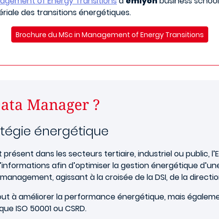
agement of Energy Transitions
d’
emlyon
business school
riale des transitions énergétiques.
Brochure du MSc in Management of Energy Transitions
Data Manager ?
ratégie énergétique
 présent dans les secteurs tertiaire, industriel ou public,
nformations afin d’optimiser la gestion énergétique d’une o
anagement, agissant à la croisée de la DSI, de la direction
out à améliorer la performance énergétique, mais égalemen
 que ISO 50001 ou CSRD.