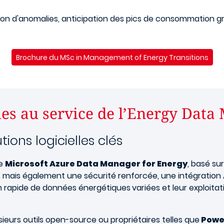
ion d'anomalies, anticipation des pics de consommation grâc
Brochure du MSc in Management of Energy Transitions
gies au service de l’Energy Data
ions logicielles clés
se
Microsoft Azure Data Manager for Energy
, basé sur
é, mais également une sécurité renforcée, une intégratio
tion rapide de données énergétiques
variées et leur exploitat
ieurs outils open-source ou propriétaires telles que
Power