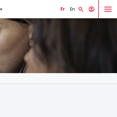
MENU
Fr
En
te