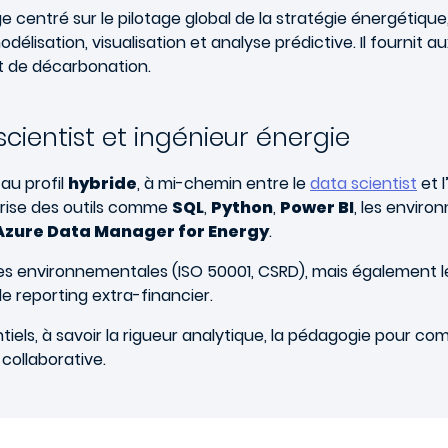
e centré sur le pilotage global de la stratégie énergétiqu
modélisation, visualisation et analyse prédictive. Il fournit
et de décarbonation.
scientist et ingénieur énergie
au profil
hybride
, à mi-chemin entre le
data scientist
et 
îtrise des outils comme
SQL
,
Python
,
Power BI
, les enviro
Azure Data Manager for Energy
.
rmes environnementales (ISO 50001, CSRD), mais également 
de reporting extra-financier.
sentiels, à savoir la rigueur analytique, la pédagogie pour 
 collaborative.