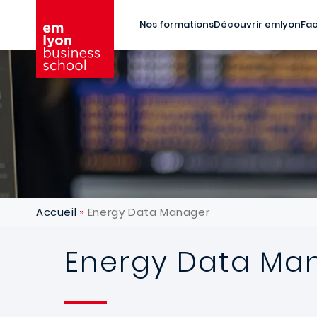
Aller au contenu principal
Nos formations
Découvrir emlyon
Fac
Accueil
Energy Data Manager
Energy Data Ma