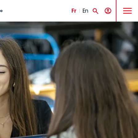
MENU
Fr
En
te