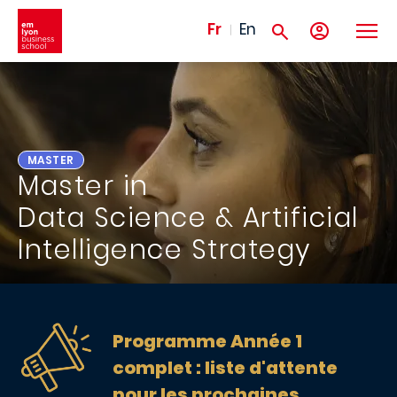
Aller au contenu principal
Fr
En
MASTER
Master in
Data Science & Artificial
Intelligence Strategy
Programme Année 1
complet : liste d'attente
pour les prochaines