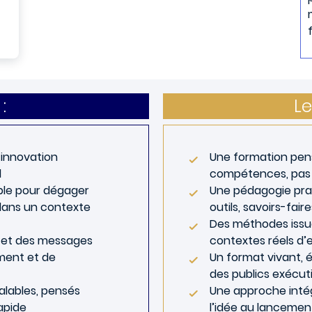
:
Le
 innovation
Une formation pe
l
compétences, pas
ible pour dégager
Une pédagogie pra
s dans un contexte
outils, savoirs-fai
Des méthodes issue
r et des messages
contextes réels d’
ment et de
Un format vivant, 
des publics exécut
alables, pensés
Une approche intég
apide
l’idée au lancemen