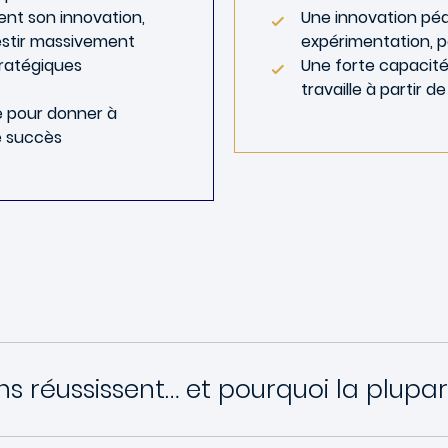
ent son innovation,
Une innovation pé
vestir massivement
expérimentation, 
tratégiques
Une forte capacité
travaille à partir d
e pour donner à
e succès
ns réussissent… et pourquoi la plupa