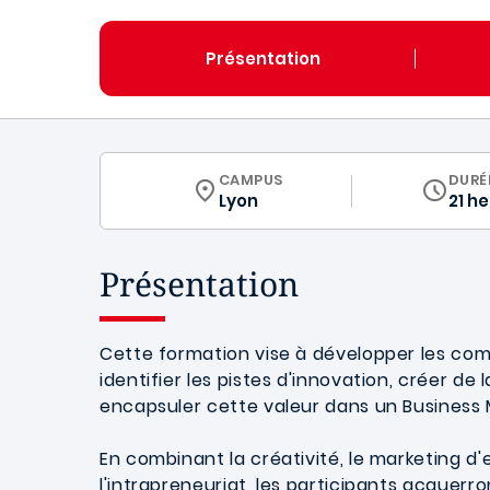
Présentation
CURRICULUM
CAMPUS
DURÉ
Lyon
21 h
Présentation
Cette formation vise à développer les co
identifier les pistes d'innovation, créer de l
encapsuler cette valeur dans un Business 
En combinant la créativité, le marketing d'
l'intrapreneuriat, les participants acquer