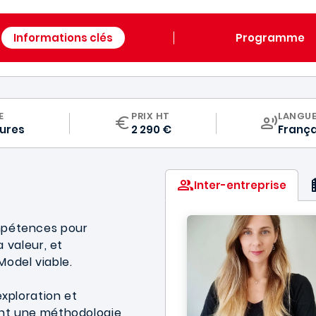
Informations clés
Programme
CURRIC
E
PRIX HT
LANGU
eures
2 290 €
França
Inter-entreprise
mpétences pour
a valeur, et
Model viable.
exploration et
ront une méthodologie