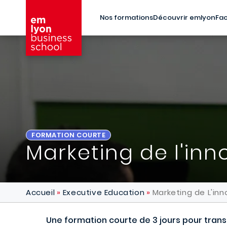
Aller au contenu principal
Nos formations
Découvrir emlyon
Fac
FORMATION COURTE
Marketing de l'inn
Accueil
Executive Education
Marketing de L'inn
Une formation courte de 3 jours pour tran