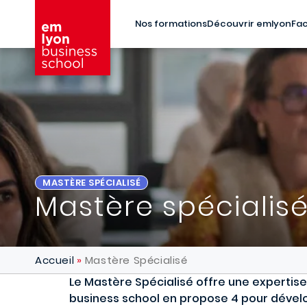
Aller au contenu principal
Nos formations
Découvrir emlyon
Fac
MASTÈRE SPÉCIALISÉ
Mastère spécialis
Accueil
Mastère Spécialisé
Le Mastère Spécialisé offre une expertis
business school en propose 4 pour déve