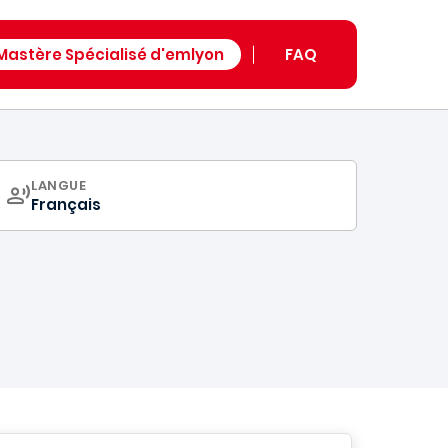
astère Spécialisé d'emlyon
FAQ
CURRICULUM
LANGUE
Français