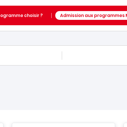
rogramme choisir ?
Admission aux programmes M
UM