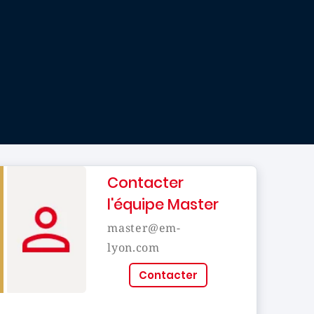
Contacter
l'équipe Master
master@em-
lyon.com
Contacter