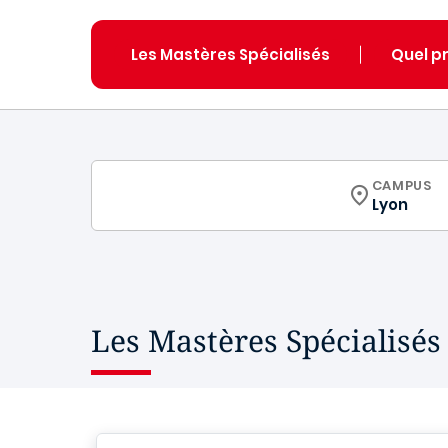
Les Mastères Spécialisés
Quel p
CURRICUL
CAMPUS
Lyon
Les Mastères Spécialisés