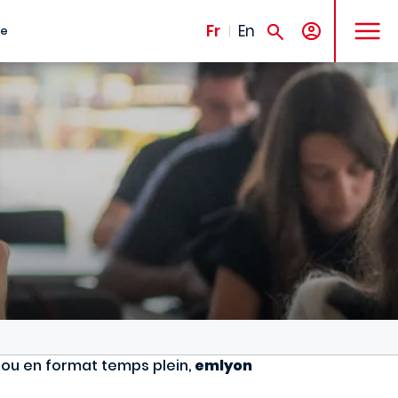
MENU
Fr
En
te
 ou en format temps plein,
emlyon