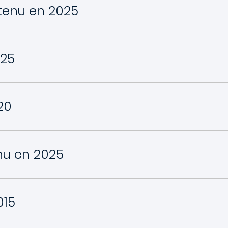
tenu en 2025
025
20
nu en 2025
015