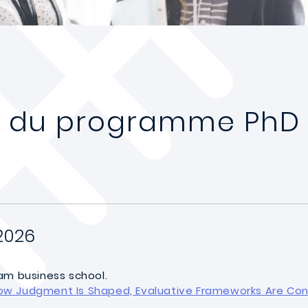
s du programme PhD
2026
am business school.
ow Judgment Is Shaped, Evaluative Frameworks Are Const