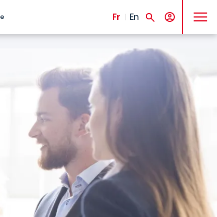
MENU
Fr
En
te