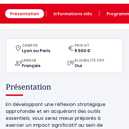
Présentation
Informations clés
Program
CURRICULUM
CAMPUS
PRIX HT
Lyon
ou
Paris
6 500 €
CURRICULUM
LANGUE
ELIGIBILITÉ CPF
Français
Oui
Présentation
En développant une réflexion stratégique
approfondie et en acquérant des outils
essentiels, vous serez mieux préparés à
exercer un impact significatif au sein de