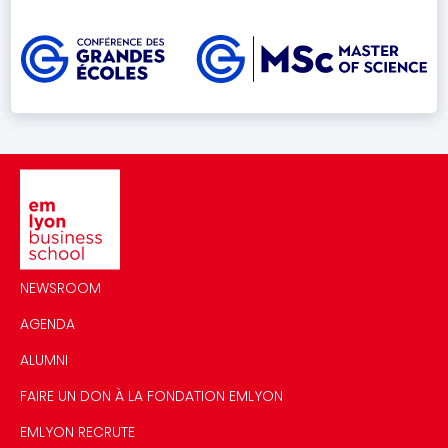
Image
Image
NEWSROOM
AGENDA
ALUMNI
FAIRE UN DON À LA FONDATION EMLYON
EMLYON RECRUTE