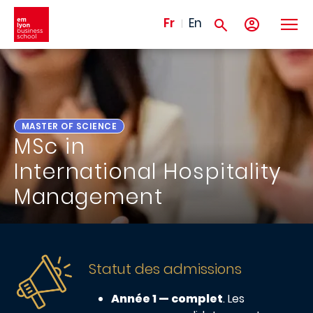
Aller au contenu principal
Fr
En
MASTER OF SCIENCE
MSc in
International Hospitality
Management
Statut des admissions
Année 1 — complet
. Les