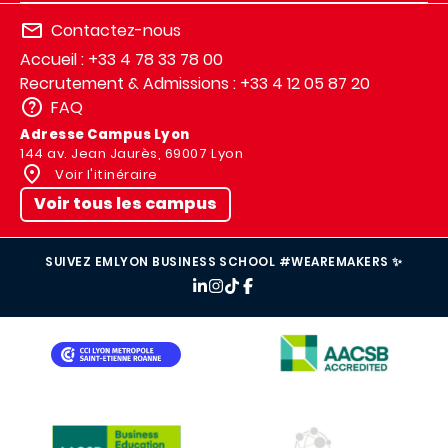
Contactez-nous
Accueil : +33 4 78 33 78 00
Recrutement & Admissions : +33 4 12 05 87 20
FAQ
Adresse Campus Lyon
144 av. Jean Jaurès, 69007 Lyon
Voir l'itinéraire
Voir tous les campus
SUIVEZ EMLYON BUSINESS SCHOOL #WEAREMAKERS ✨
IMAGE
IMAGE
IMAGE
IMAGE