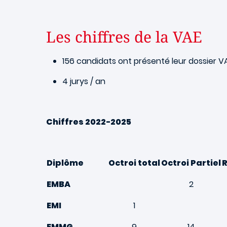
Les chiffres de la VAE
156 candidats ont présenté leur dossier V
4 jurys / an
Chiffres 2022-2025
Diplôme
Octroi total
Octroi Partiel
EMBA
2
EMI
1
EMMG
9
14