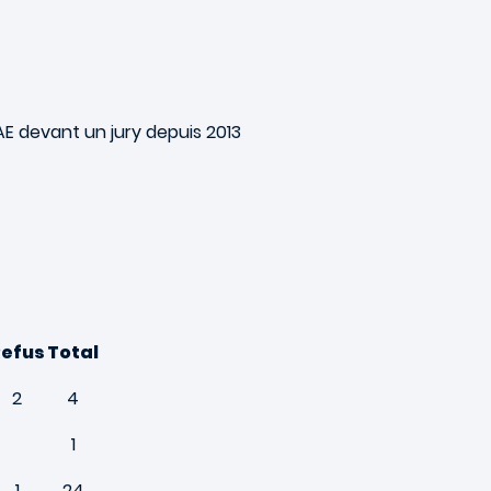
AE devant un jury depuis 2013
Refus
Total
2
4
1
1
24