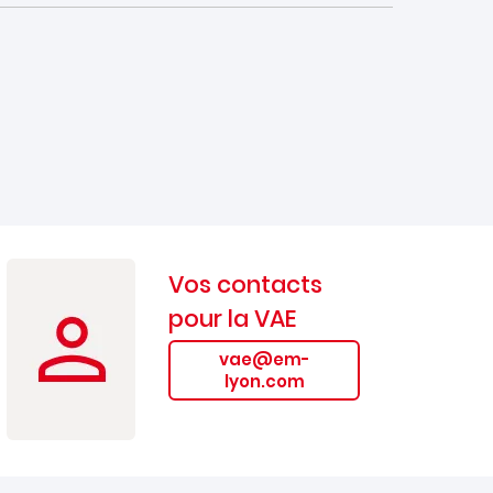
Vos contacts
pour la VAE
vae@em-
lyon.com