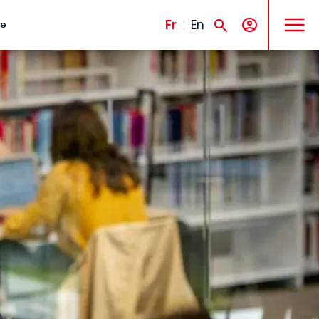
MENU
Fr
En
te