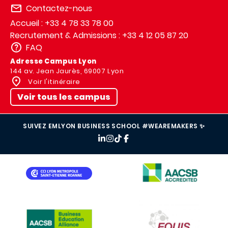
Contactez-nous
Accueil : +33 4 78 33 78 00
Recrutement & Admissions : +33 4 12 05 87 20
FAQ
Adresse Campus Lyon
144 av. Jean Jaurès, 69007 Lyon
Voir l'itinéraire
Voir tous les campus
SUIVEZ EMLYON BUSINESS SCHOOL #WEAREMAKERS ✨
IMAGE
IMAGE
IMAGE
IMAGE