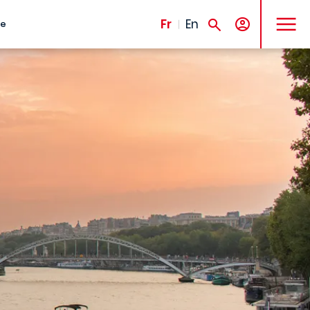
MENU
Fr
En
te