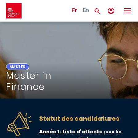
Aller au contenu principal
Fr
En
MASTER
Master in
Finance
Statut des candidatures
Année 1 :
Liste d'attente
pour les