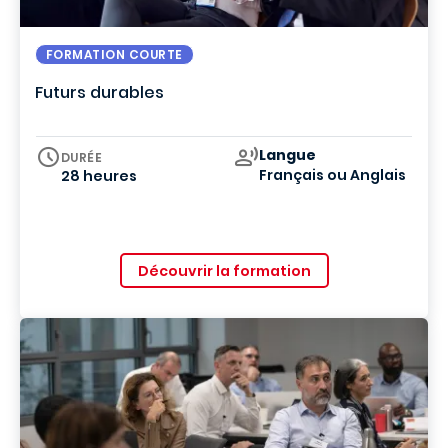
FORMATION COURTE
Futurs durables
Curriculum
Langue
DURÉE
Français ou Anglais
28 heures
Découvrir la formation