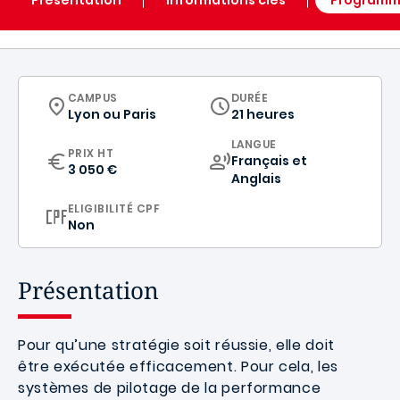
CURRICULUM
CAMPUS
DURÉE
Lyon
ou
Paris
21 heures
CURRICULUM
LANGUE
PRIX HT
Français
et
3 050 €
Anglais
ELIGIBILITÉ CPF
Non
Présentation
Pour qu’une stratégie soit réussie, elle doit
être exécutée efficacement. Pour cela, les
systèmes de pilotage de la performance