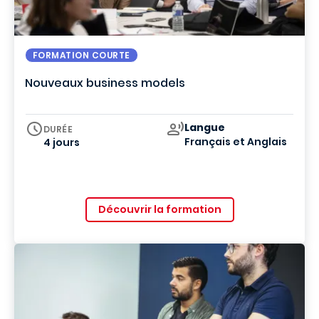
FORMATION COURTE
Nouveaux business models
Curriculum
Langue
DURÉE
Français
et
Anglais
4 jours
Découvrir la formation