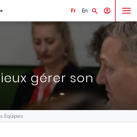
MENU
Fr
En
te
ieux gérer son
es Équipes