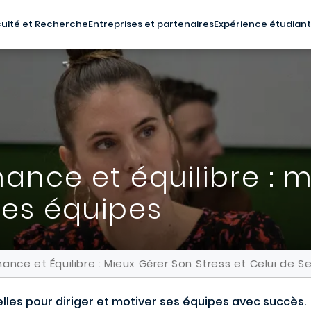
ulté et Recherche
Entreprises et partenaires
Expérience étudian
ance et équilibre : m
 ses équipes
nce et Équilibre : Mieux Gérer Son Stress et Celui de S
es pour diriger et motiver ses équipes avec succès.