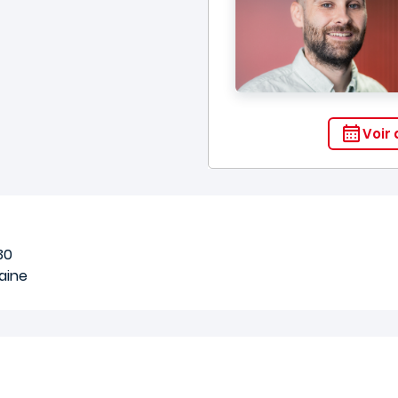
Voir 
30
aine