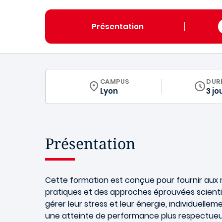
Présentation
CURRICULUM
CAMPUS
DUR
Lyon
3 jo
Présentation
Cette formation est conçue pour fournir aux 
pratiques et des approches éprouvées scient
gérer leur stress et leur énergie, individuelle
une atteinte de performance plus respectueus