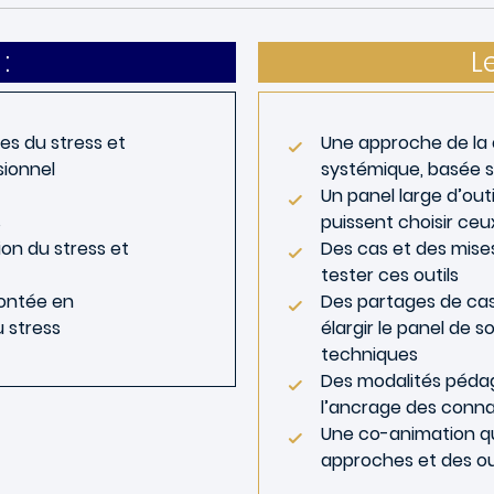
:
L
s du stress et
Une approche de la q
sionnel
systémique, basée s
Un panel large d’outi
es
puissent choisir ceu
on du stress et
Des cas et des mise
tester ces outils
ontée en
Des partages de cas
 stress
élargir le panel de s
techniques
Des modalités pédag
l’ancrage des conn
Une co-animation qui
approches et des ou