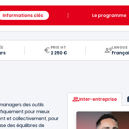
Informations clés
Le programme
CURRIC
ÉE
PRIX HT
LANGUE
urs
2 250 €
França
Inter-entreprise
managers des outils
ifiquement pour mieux
ment et collectivement, pour
e des équilibres de