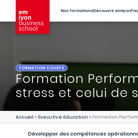
Aller au contenu principal
Nos formations
Découvrir emlyon
Fac
FORMATION COURTE
Formation Perform
stress et celui de
Accueil
Executive Education
Formation Performa
Développer des compétences opérationnell