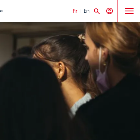
MENU
Fr
En
te