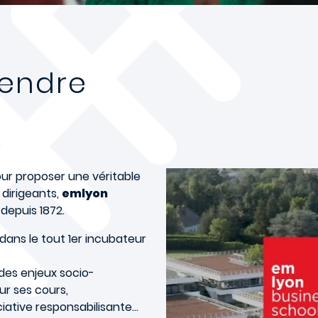
rendre
pour proposer une véritable
 dirigeants,
emlyon
 depuis 1872.
 dans le tout 1er incubateur
des enjeux socio-
r ses cours,
iative responsabilisante…