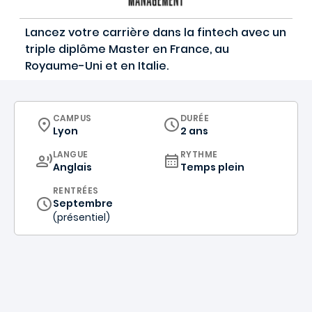
Lancez votre carrière dans la fintech avec un
triple diplôme Master en France, au
Royaume-Uni et en Italie.
CURRICULUM
CAMPUS
DURÉE
Lyon
2 ans
CURRICULUM
LANGUE
RYTHME
Anglais
Temps plein
RENTRÉES
Septembre
(présentiel)