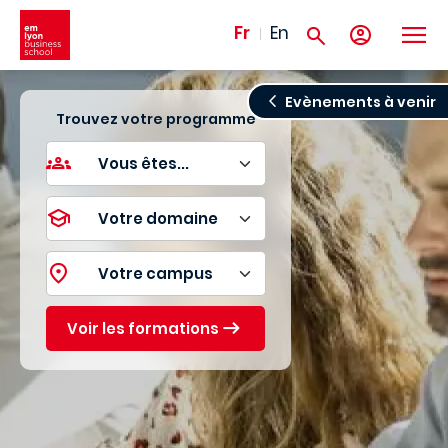
Aller au contenu principal
Fr
En
Evènements à venir
Trouvez votre programme
Voir les formations