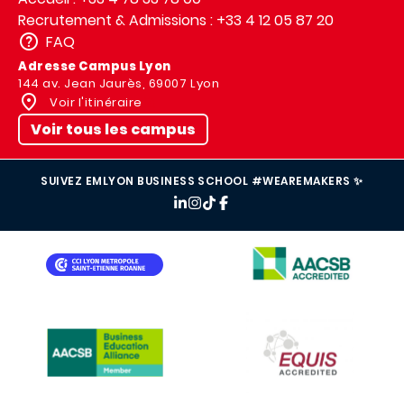
Recrutement & Admissions : +33 4 12 05 87 20
FAQ
Adresse Campus Lyon
144 av. Jean Jaurès, 69007 Lyon
Voir l'itinéraire
Voir tous les campus
SUIVEZ EMLYON BUSINESS SCHOOL #WEAREMAKERS ✨
IMAGE
IMAGE
IMAGE
IMAGE