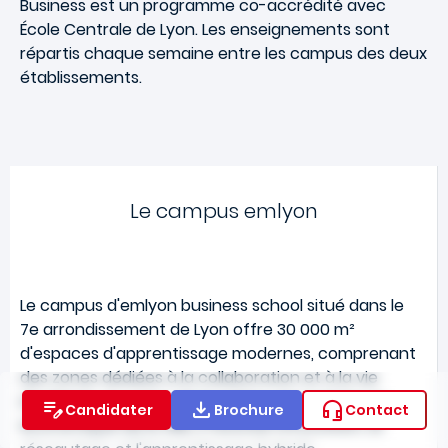
Business est un programme co-accrédité avec
É
cole Centrale de Lyon. Les enseignements sont
répartis chaque semaine entre les campus des deux
établissements.
Le campus emlyon
Le campus d'emlyon business school situé dans le
7e arrondissement de Lyon offre 30 000 m²
d'espaces d'apprentissage modernes, comprenant
des zones dédiées à la collaboration et à la vie
étudiante. Au cœur de la scène universitaire et
Candidater
Brochure
Contact
économique de la ville, il favorise l'innovation, le