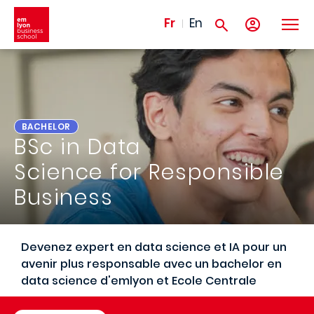
Aller au contenu principal
Fr
En
BACHELOR
BSc in Data
Science for Responsible
Business
Devenez expert en data science et IA pour un
avenir plus responsable avec un bachelor en
data science d'emlyon et Ecole Centrale