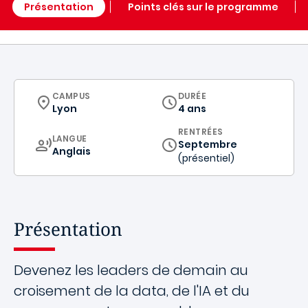
Présentation
Points clés sur le programme
CURRICULUM
CAMPUS
DURÉE
Lyon
4 ans
RENTRÉES
CURRICULUM
LANGUE
Septembre
Anglais
(présentiel)
Présentation
Devenez les leaders de demain au
croisement de la data, de l'IA et du