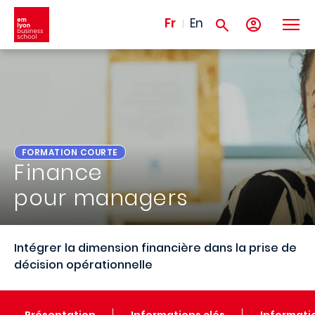
Aller au contenu principal
Fr
En
FORMATION COURTE
Finance
pour managers
Intégrer la dimension financière dans la prise de
décision opérationnelle
Présentation
Informations clés
Informati