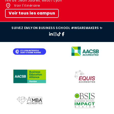
144 av. Jean Jaurès, 69007 Lyon
Voir l'itinéraire
Voir tous les campus
SUIVEZ EMLYON BUSINESS SCHOOL #WEAREMAKERS ✨
IMAGE
IMAGE
IMAGE
IMAGE
IMAGE
IMAGE