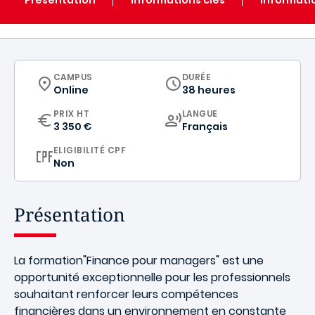
CURRICULUM
CAMPUS
DURÉE
Online
38 heures
CURRICULUM
PRIX HT
LANGUE
3 350 €
Français
ELIGIBILITÉ CPF
Non
Présentation
La formation"Finance pour managers" est une
opportunité exceptionnelle pour les professionnels
souhaitant renforcer leurs compétences
financières dans un environnement en constante