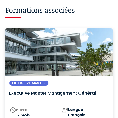
Formations associées
EXECUTIVE MASTER
Executive Master Management Général
Curriculum
Langue
DURÉE
Français
12 mois