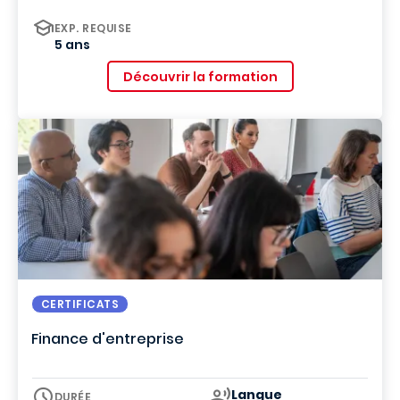
EXP. REQUISE
5 ans
Découvrir la formation
CERTIFICATS
Finance d'entreprise
Curriculum
Langue
DURÉE