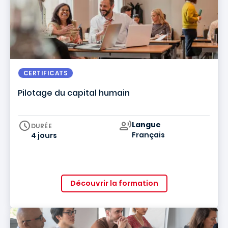
CERTIFICATS
Pilotage du capital humain
Curriculum
Langue
DURÉE
Français
4 jours
Découvrir la formation