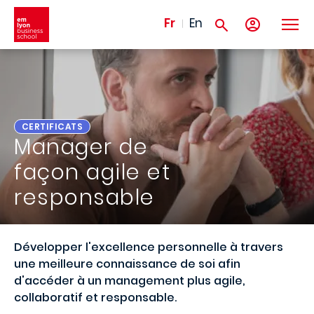
Aller au contenu principal
Fr
En
CERTIFICATS
Manager de
façon agile et
responsable
Développer l'excellence personnelle à travers
une meilleure connaissance de soi afin
d'accéder à un management plus agile,
collaboratif et responsable.