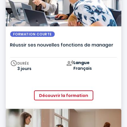
FORMATION COURTE
Réussir ses nouvelles fonctions de manager
Curriculum
Langue
DURÉE
Français
3 jours
Découvrir la formation