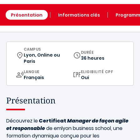
Présentation
Informations clés
Program
CURRICULUM
CAMPUS
DURÉE
Lyon, Online
ou
36 heures
Paris
CURRICULUM
LANGUE
ELIGIBILITÉ CPF
Français
Oui
Présentation
Découvrez le
Certificat
Manager de façon agile
et responsable
de emlyon business school, une
formation dynamique conçue pour les