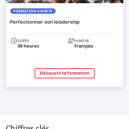
FORMATION COURTE
Perfectionner son leadership
Curriculum
DURÉE
LANGUE
35 heures
Français
Découvrir la formation
Chiffres clés