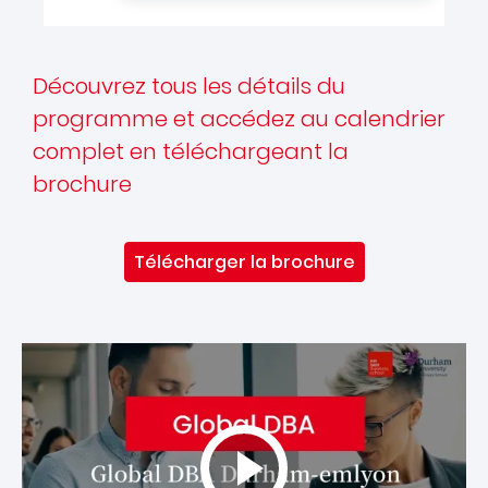
Découvrez tous les détails du
programme et accédez au calendrier
complet en téléchargeant la
brochure
Télécharger la brochure