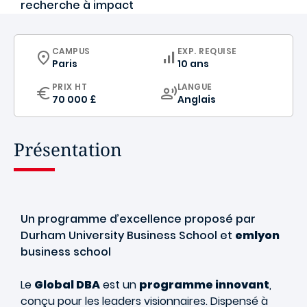
recherche à impact
CURRICULUM
CAMPUS
EXP. REQUISE
Paris
10 ans
CURRICULUM
PRIX HT
LANGUE
70 000 £
Anglais
Présentation
Un programme d’excellence proposé par
Durham University Business School et
emlyon
business school
Le
Global DBA
est un
programme innovant
,
conçu pour les leaders visionnaires. Dispensé à