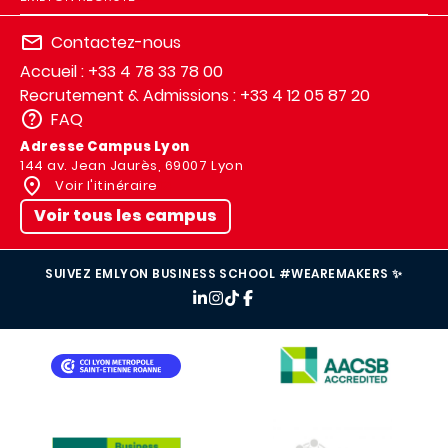
Contactez-nous
Accueil : +33 4 78 33 78 00
Recrutement & Admissions : +33 4 12 05 87 20
FAQ
Adresse Campus Lyon
144 av. Jean Jaurès, 69007 Lyon
Voir l'itinéraire
Voir tous les campus
SUIVEZ EMLYON BUSINESS SCHOOL #WEAREMAKERS ✨
IMAGE
IMAGE
IMAGE
IMAGE