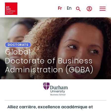
Aller au contenu principal
Fr
En
DOCTORATS
Global
Doctorate of Business
Administration (GDBA)
Alliez carrière, excellence académique et