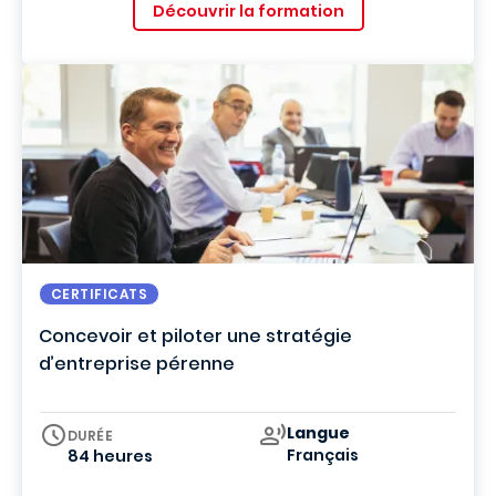
Découvrir la formation
CERTIFICATS
Concevoir et piloter une stratégie
d’entreprise pérenne
Curriculum
Langue
DURÉE
Français
84 heures