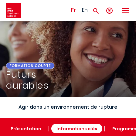
Aller au contenu principal
Fr
En
FORMATION COURTE
Futurs
durables
Agir dans un environnement de rupture
Présentation
Informations clés
Program