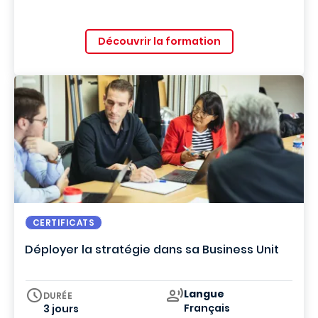
Découvrir la formation
CERTIFICATS
Déployer la stratégie dans sa Business Unit
Curriculum
Langue
DURÉE
Français
3 jours