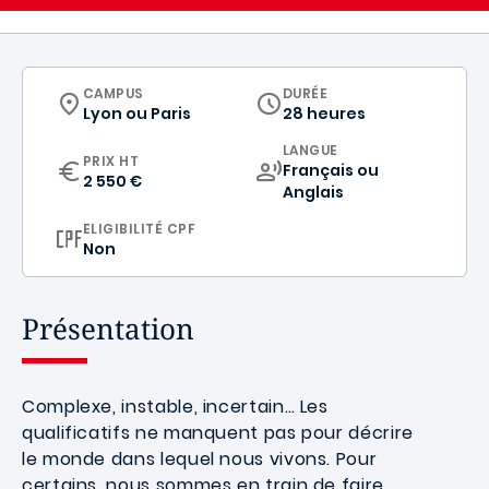
CURRICULUM
CAMPUS
DURÉE
Lyon
ou
Paris
28 heures
CURRICULUM
LANGUE
PRIX HT
Français ou
2 550 €
Anglais
ELIGIBILITÉ CPF
Non
Présentation
Complexe, instable, incertain… Les
qualificatifs ne manquent pas pour décrire
le monde dans lequel nous vivons. Pour
certains, nous sommes en train de faire