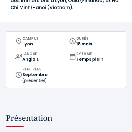
des immersions à Lyon, Oulu (Finlande) et Ho
Chi Minh/Hanoi (Vietnam).
CURRICULUM
CAMPUS
DURÉE
Lyon
18 mois
CURRICULUM
LANGUE
RYTHME
Anglais
Temps plein
RENTRÉES
Septembre
(présentiel)
Présentation