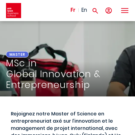
Aller au contenu principal
Fr
En
MASTER
MSc in
Global Innovation &
Entrepreneurship
Rejoignez notre Master of Science en
entrepreneuriat axé sur l’innovation et le
management de projet international, avec