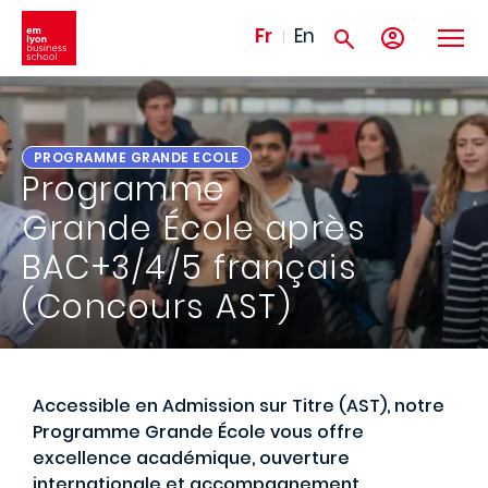
Aller au contenu principal
Fr
En
PROGRAMME GRANDE ECOLE
Programme
Grande École après
BAC+3/4/5 français
(Concours AST)
Accessible en Admission sur Titre (AST), notre
Programme Grande École vous offre
excellence académique, ouverture
internationale et accompagnement