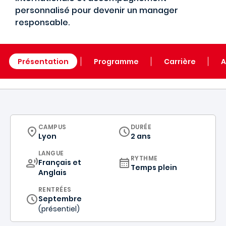
personnalisé pour devenir un manager
responsable.
Présentation
Programme
Carrière
A
CURRICULUM
CAMPUS
DURÉE
Lyon
2 ans
CURRICULUM
LANGUE
RYTHME
Français et
Temps plein
Anglais
RENTRÉES
Septembre
(présentiel)