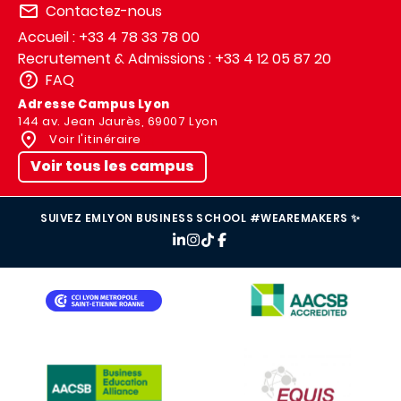
Contactez-nous
Accueil : +33 4 78 33 78 00
Recrutement & Admissions : +33 4 12 05 87 20
FAQ
Adresse Campus Lyon
144 av. Jean Jaurès, 69007 Lyon
Voir l'itinéraire
Voir tous les campus
SUIVEZ EMLYON BUSINESS SCHOOL #WEAREMAKERS ✨
IMAGE
IMAGE
IMAGE
IMAGE