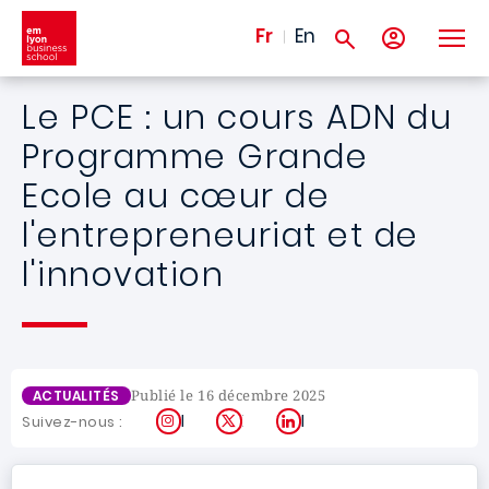
Aller au contenu principal
Fr
En
Le PCE : un cours ADN du
Programme Grande
Ecole au cœur de
l'entrepreneuriat et de
l'innovation
Publié le 16 décembre 2025
ACTUALITÉS
Instagram
X
LinkedIn
Suivez-nous :