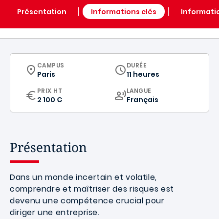
Présentation
Informations clés
Informati
CURRICULUM
CAMPUS
DURÉE
Paris
11 heures
CURRICULUM
PRIX HT
LANGUE
2 100 €
Français
Présentation
Dans un monde incertain et volatile,
comprendre et maîtriser des risques est
devenu une compétence crucial pour
diriger une entreprise.