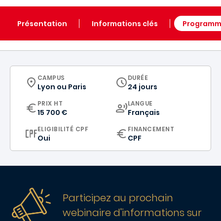
Présentation
Informations clés
Program
CURRICULUM
CAMPUS
DURÉE
Lyon
ou
Paris
24 jours
CURRICULUM
PRIX HT
LANGUE
15 700 €
Français
ELIGIBILITÉ CPF
FINANCEMENT
Oui
CPF
Participez au prochain
webinaire d'informations sur