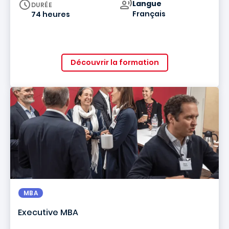
Curriculum
Langue
DURÉE
Français
74 heures
Découvrir la formation
MBA
Executive MBA