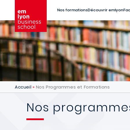
Aller au contenu principal
Nos formations
Découvrir emlyon
Fac
Accueil
Nos Programmes et Formations
Nos programmes