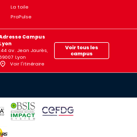
La toile
ProPulse
Adresse Campus
Lyon
Voir tous les
144 av. Jean Jaurès,
campus
69007 Lyon
Voir l'itinéraire
IMAGE
IMAGE
E