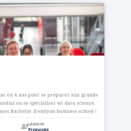
c en 4 ans pour se préparer aux grands
dial ou se spécialiser en data science.
es Bachelor d’emlyon business school !
Curriculum
LANGUE
Français