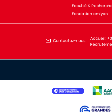
Faculté & Recherch
Fondation emlyon
Accueil : +
Contactez-nous
Recrutemen
IMAGE
IMAGE
IMAGE