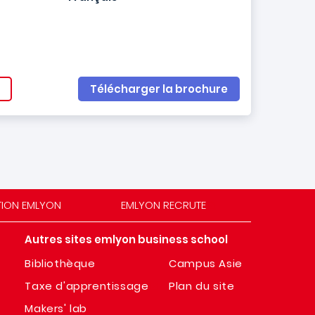
Télécharger la brochure
TION EMLYON
EMLYON RECRUTE
Autres sites emlyon business school
Bibliothèque
Campus Asie
Taxe d'apprentissage
Plan du site
Makers' lab