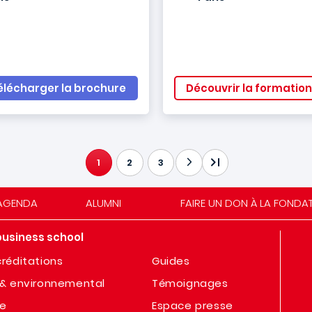
élécharger la brochure
Découvrir la formation
1
2
3
PAGE COURANTE
AGENDA
ALUMNI
FAIRE UN DON À LA FONDA
business school
réditations
Guides
& environnemental
Témoignages
te
Espace presse