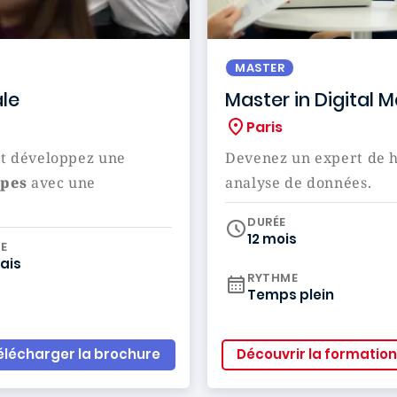
MASTER
le
Master in Digital 
Paris
t développez une
Devenez un expert de h
ipes
avec une
analyse de données.
DURÉE
12 mois
iculum
E
ais
RYTHME
Temps plein
élécharger la brochure
Découvrir la formation