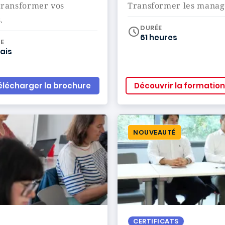
 transformer vos
Transformer les manage
.
DURÉE
61 heures
iculum
E
ais
élécharger la brochure
Découvrir la formation
NOUVEAUTÉ
CERTIFICATS