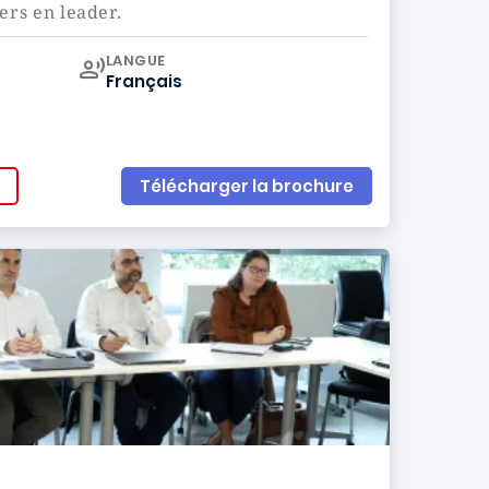
rs en leader.
Curriculum
LANGUE
Français
Télécharger la brochure