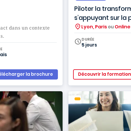
Piloter la transfo
s’appuyant sur la 
Lyon, Paris
Online
ou
pact dans un contexte
ts.
DURÉE
5 jours
iculum
E
ais
élécharger la brochure
Découvrir la formation