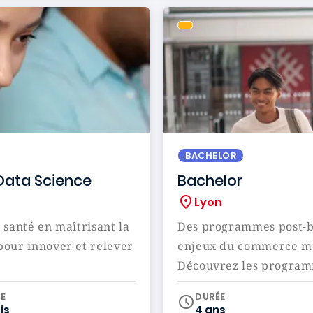
BACHELOR
 Data Science
Bachelor
Lyon
santé en maîtrisant la
Des programmes post-ba
e pour innover et relever
enjeux du commerce mon
Découvrez les programm
iculum
E
DURÉE
is
4 ans