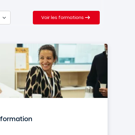
Voir les formations
sformation