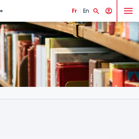
MENU
Fr
En
te