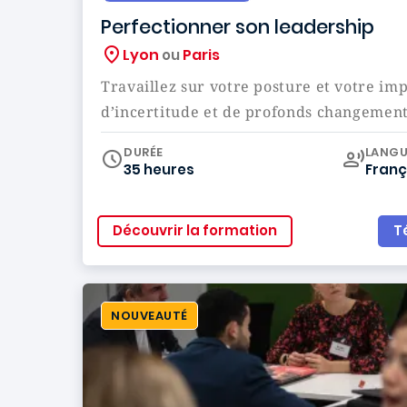
Perfectionner son leadership
Lyon
Paris
ou
Travaillez sur votre posture et votre im
d’incertitude et de profonds changemen
Curr
DURÉE
LANGU
35 heures
Franç
Découvrir la formation
T
NOUVEAUTÉ