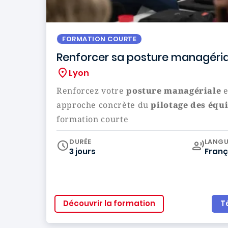
FORMATION COURTE
Renforcer sa posture managéria
Lyon
Renforcez votre
posture managériale
e
approche concrète du
pilotage des équ
formation courte
Curr
DURÉE
LANGU
3 jours
Franç
Découvrir la formation
T