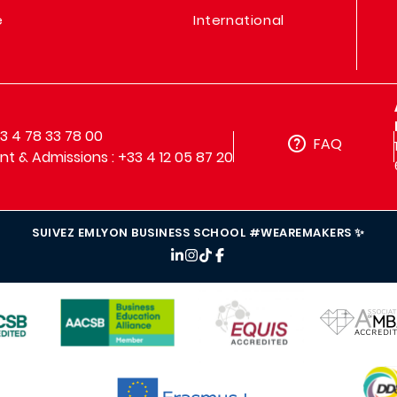
e
International
33 4 78 33 78 00
FAQ
t & Admissions : +33 4 12 05 87 20
SUIVEZ EMLYON BUSINESS SCHOOL #WEAREMAKERS ✨
IMAGE
IMAGE
IMAGE
IMAG
IMAGE