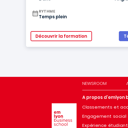
RYTHME
Temps plein
Découvrir la formation
T
NEWSROOM
A propos d'emlyon 
Image
Classements et acc
Engagement social 
Expérience étudian