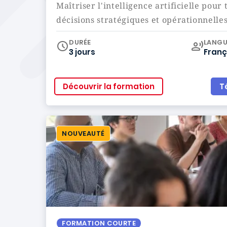
Maîtriser l'intelligence artificielle pour
décisions stratégiques et opérationnelles
Curr
DURÉE
LANGU
3 jours
Franç
Découvrir la formation
T
NOUVEAUTÉ
FORMATION COURTE