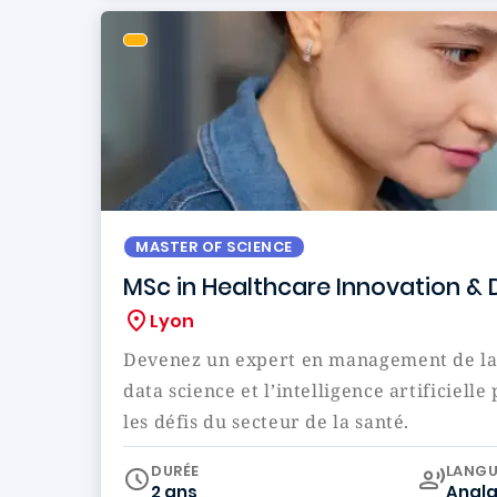
MASTER OF SCIENCE
MSc in Healthcare Innovation &
Lyon
Devenez un expert en management de la 
data science et l’intelligence artificiell
les défis du secteur de la santé.
Curr
DURÉE
LANGU
2 ans
Angla