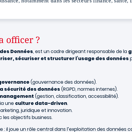
roissance, notamment dans les secteurs finance, santé, i
 officer ?
 des Données
, est un cadre dirigeant responsable de la
g
riser, sécuriser et structurer l’usage des données
p
 governance
(gouvernance des données).
 la sécurité des données
(RGPD, normes internes).
 management
(gestion, classification, accessibilité).
via une
culture data-driven
.
arketing, juridique et innovation.
 les objectifs business.
e : il joue un rôle central dans l’exploitation des donnée