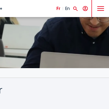
MENU
Fr
En
te
r