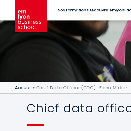
Aller au contenu principal
Nos formations
Découvrir emlyon
Fac
Accueil
Chief Data Officer (CDO) : Fiche Métier
Chief data office