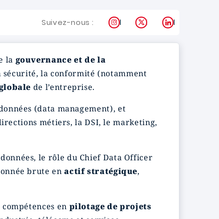
Instagram
X
LinkedIn
Suivez-nous :
e la
gouvernance et de la
la sécurité, la conformité (notamment
globale
de l’entreprise.
s données (data management), et
directions métiers, la DSI, le marketing,
s données, le rôle du Chief Data Officer
donnée brute en
actif stratégique
,
es compétences en
pilotage de projets