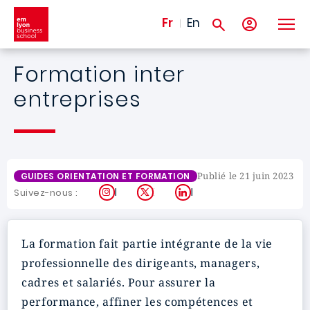
Aller au contenu principal
Fr
En
Formation inter
entreprises
Publié le 21 juin 2023
GUIDES ORIENTATION ET FORMATION
Instagram
X
LinkedIn
Suivez-nous :
La formation fait partie intégrante de la vie
professionnelle des dirigeants, managers,
cadres et salariés. Pour assurer la
performance, affiner les compétences et