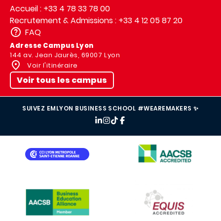
Accueil : +33 4 78 33 78 00
Recrutement & Admissions : +33 4 12 05 87 20
FAQ
Adresse Campus Lyon
144 av. Jean Jaurès, 69007 Lyon
Voir l'itinéraire
Voir tous les campus
SUIVEZ EMLYON BUSINESS SCHOOL #WEAREMAKERS ✨
IMAGE
IMAGE
IMAGE
IMAGE