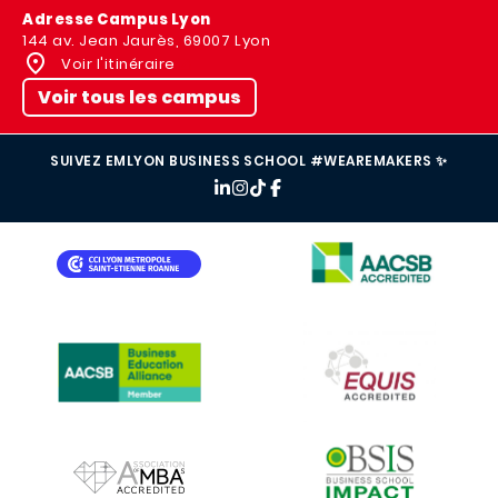
Adresse Campus Lyon
144 av. Jean Jaurès, 69007 Lyon
Voir l'itinéraire
Voir tous les campus
SUIVEZ EMLYON BUSINESS SCHOOL #WEAREMAKERS ✨
IMAGE
IMAGE
IMAGE
IMAGE
IMAGE
IMAGE