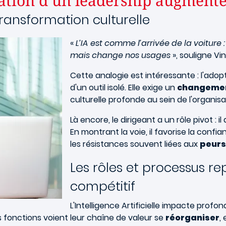
rnation d’un leadership augment
ransformation culturelle
«
L’IA est comme l’arrivée de la voiture 
mais change nos usages
», souligne Vi
Cette analogie est intéressante : l'adopti
d'un outil isolé. Elle exige un
changement
culturelle profonde au sein de l'organisa
Là encore, le dirigeant a un rôle pivot : il
En montrant la voie, il favorise la conf
les résistances souvent liées aux
peurs
Les rôles et processus re
compétitif
L'Intelligence Artificielle impacte prof
s fonctions voient leur chaîne de valeur se
réorganiser
,