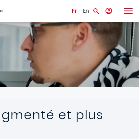
MENU
Fr
En
te
augmenté et plus