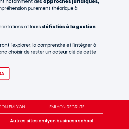
oisant notamment des
approches juridiques,
compréhension purement théorique à
mentations et leurs
défis liés à la gestion
ront l'explorer, la comprendre et l'intégrer à
onc choisir de rester un acteur clé de cette
BA
TION EMLYON
EMLYON RECRUTE
Autres sites emlyon business school