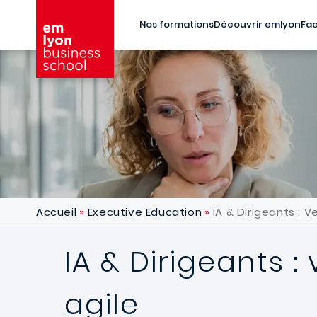
Aller au contenu principal
Nos formations
Découvrir emlyon
Fac
Accueil
Executive Education
IA & Dirigeants : 
IA & Dirigeants 
agile