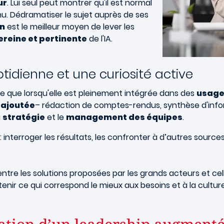
ur
. Lui seul peut montrer qu'il est normal
nu. Dédramatiser le sujet auprès de ses
n
est le meilleur moyen de lever les
ereine et pertinente
de l'IA.
idienne et une curiosité active
tile que lorsqu'elle est pleinement intégrée dans des
usage
 ajoutée
– rédaction de comptes-rendus, synthèse d'info
a
stratégie
et le
management des équipes
.
: interroger les résultats, les confronter à d’autres sourc
entre les solutions proposées par les grands acteurs et ce
tenir ce qui correspond le mieux aux besoins et à la cultur