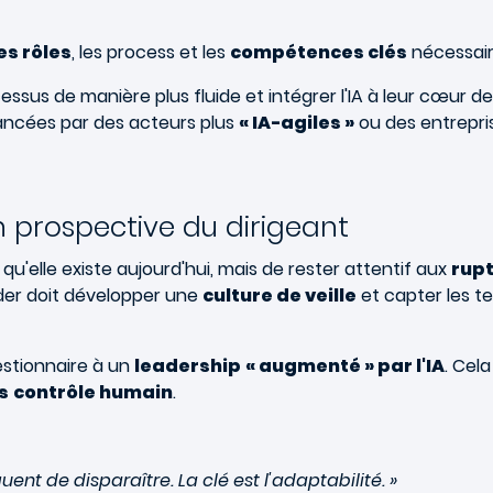
es rôles
, les process et les
compétences clés
nécessair
ocessus de manière plus fluide et intégrer l'IA à leur cœur
stancées par des acteurs plus
« IA-agiles »
ou des entrepri
on prospective du dirigeant
le qu'elle existe aujourd'hui, mais de rester attentif aux
rupt
eader doit développer une
culture de veille
et capter les t
estionnaire à un
leadership
« augmenté » par l'IA
. Cel
s
contrôle humain
.
uent de disparaître. La clé est l'adaptabilité. »