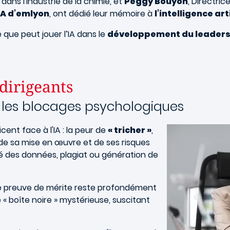
dans l'industrie de la chimie, et
Peggy Bouyon
, Directri
BA d’emlyon
, ont dédié leur mémoire à
l’intelligence art
e que peut jouer l’IA dans le
développement du leadersh
 dirigeants
 les blocages psychologiques
Image
ent face à l'IA : la peur de
« tricher »
,
 de sa mise en œuvre et de ses risques
 des données, plagiat ou génération de
 preuve de mérite reste profondément
« boîte noire » mystérieuse, suscitant