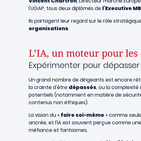
Vincent Chartron
, Directeur marché Europe 
l'UGAP, tous deux diplômés de
l’Executive M
Ils partagent leur regard sur le rôle stratégiqu
organisations
.
L’IA, un moteur pour les
Expérimenter pour dépasser
Un grand nombre de dirigeants est encore rétic
la crainte d'être
dépassés
, ou la complexité
potentiels (notamment en matière de sécurité
contenus non éthiques).
La vision du «
faire soi-même
» comme seule
ancrée, et l'IA est souvent perçue comme une 
méfiance et fantasmes.