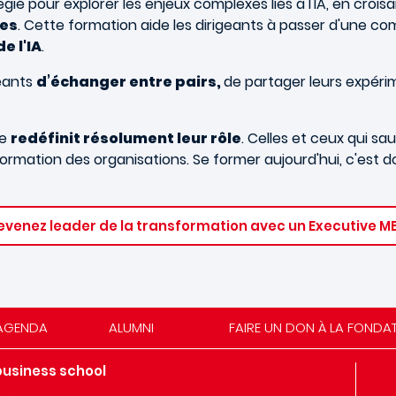
égié pour explorer les enjeux complexes liés à l'IA, en cr
ues
. Cette formation aide les dirigeants à passer d'une 
e l'IA
.
geants
d’échanger entre pairs,
de partager leurs expéri
le
redéfinit résolument leur rôle
. Celles et ceux qui sau
ormation des organisations. Se former aujourd'hui, c'est d
evenez leader de la transformation avec un Executive M
AGENDA
ALUMNI
FAIRE UN DON À LA FONDA
business school