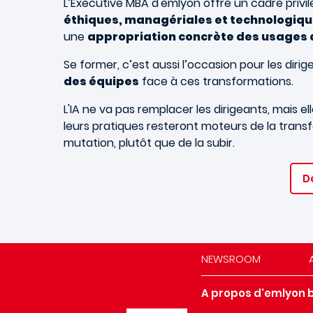
L’Executive MBA d'emlyon offre un cadre privil
éthiques, managériales et technologiq
une
appropriation concrète des usages d
Se former, c’est aussi l’occasion pour les diri
des équipes
face à ces transformations.
L'IA ne va pas remplacer les dirigeants, mais el
leurs pratiques resteront moteurs de la transf
mutation, plutôt que de la subir.
D
NEWSROOM
A propos d'emlyon 