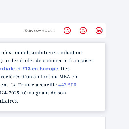
Instagram
X
LinkedIn
Suivez-nous :
professionnels ambitieux souhaitant
s grandes écoles de commerce françaises
ndiale
et
#13 en Europe
. Des
accélérés d'un an font du MBA en
ment. La France accueille
443 500
024-2025, témoignant de son
ffaires.