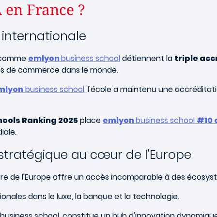
 en France ?
internationale
s comme
emlyon
business school
détiennent la
triple acc
oles de commerce dans le monde.
mlyon
business school
, l'école a maintenu une accrédita
hools Ranking 2025
place
emlyon
business school
#10 
iale.
stratégique au cœur de l'Europe
re de l'Europe offre un accès incomparable à des écosystè
onales dans le luxe, la banque et la technologie.
business school, constitue un hub d'innovation dynamiqu