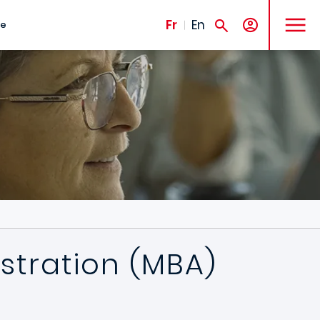
MENU
Fr
En
te
stration (MBA)