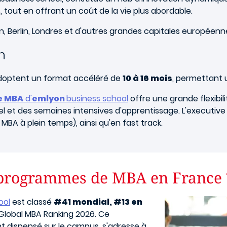
out en offrant un coût de la vie plus abordable.
n, Berlin, Londres et d'autres grandes capitales européenn
n
optent un format accéléré de
10 à 16 mois
, permettant u
e MBA
d'
emlyon
business school
offre une grande flexibil
l et des semaines intensives d'apprentissage. L'executive
MBA à plein temps), ainsi qu'en fast track.
s programmes de MBA en France 
Image
ool
est classé
#41 mondial, #13 en
Global MBA Ranking 2026. Ce
t dispensé sur le campus, s'adresse à