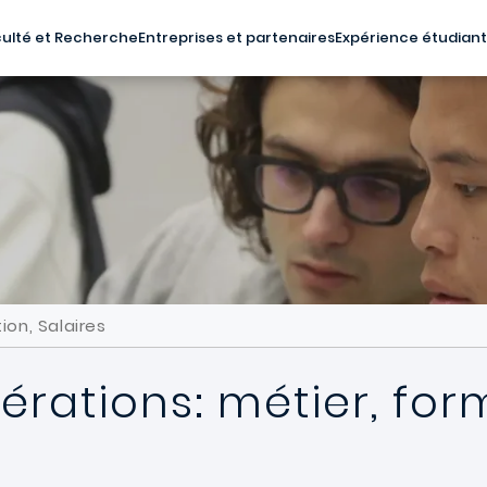
ulté et Recherche
Entreprises et partenaires
Expérience étudian
ion, Salaires
érations: métier, form