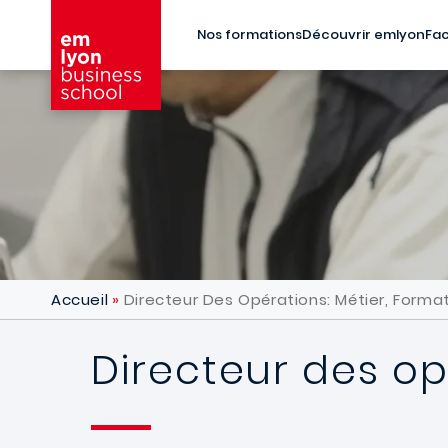
Aller au contenu principal
Nos formations
Découvrir emlyon
Fac
Accueil
Directeur Des Opérations: Métier, Format
Directeur des op