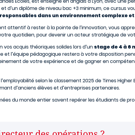
andes Écoles, est enseigné en anglais à Lyon, avec une pé
 et d’un diplôme de niveau bac +3 minimum, ce cursus vous
responsables dans un environnement complexe et 
 attentif à rester à la pointe de l’innovation, vous appren
tre quotidien, pour devenir un acteur stratégique de vot
n vos acquis théoriques solides lors d’un
stage de 4 à 6 
et l’équipe pédagogique restera à votre disposition pen
pleinement de votre expérience et de gagner en compéten
employabilité selon le classement 2025 de Times Higher E
mant d’anciens élèves et d’entreprises partenaires.
mmées du monde entier savent repérer les étudiants de p
directeur des opérations ?