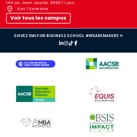
144 av. Jean Jaurès, 69007 Lyon
Voir l'itinéraire
Voir tous les campus
SUIVEZ EMLYON BUSINESS SCHOOL #WEAREMAKERS ✨
IMAGE
IMAGE
IMAGE
IMAGE
IMAGE
IMAGE