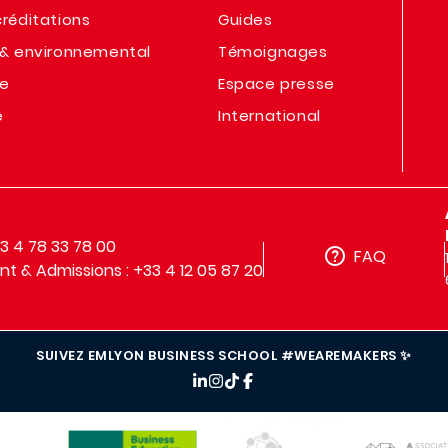
réditations
Guides
& environnemental
Témoignages
te
Espace presse
e
International
33 4 78 33 78 00
FAQ
t & Admissions : +33 4 12 05 87 20
SUIVEZ EMLYON BUSINESS SCHOOL #WEAREMAKERS ✨
IMAGE
IMAGE