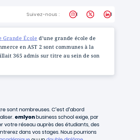
Instagram
X
LinkedIn
Suivez-nous :
 Grande École
d’une grande école de
ommerce en AST 2 sont communes à la
lait 365 admis sur titre au sein de son
re sont nombreuses. C’est d’abord
aliser.
emlyon
business school exige, par
r votre réseau auprès des étudiants, des
ontrerez dans vos stages. Nous pourrions
 académique
ou un
double diplôme
.