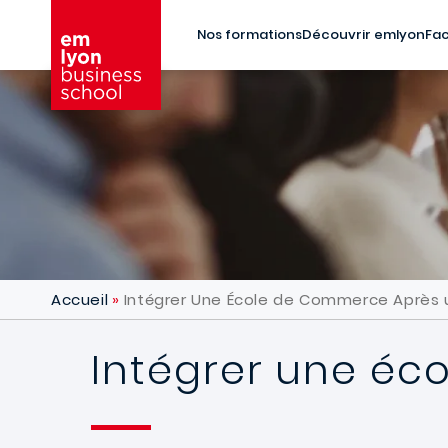
Aller au contenu principal
Nos formations
Découvrir emlyon
Fac
Accueil
Intégrer Une École de Commerce Après 
Intégrer une éc