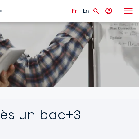
MENU
Fr
En
te
rès un bac+3