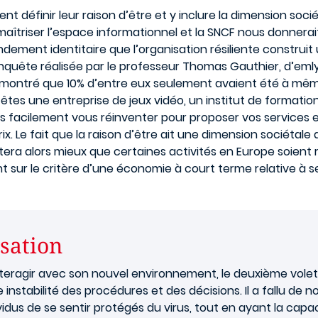
vent définir leur raison d’être et y inclure la dimension soc
triser l’espace informationnel et la SNCF nous donnerait
ndement identitaire que l’organisation résiliente construit
nquête réalisée par le professeur Thomas Gauthier, d’eml
 montré que 10% d’entre eux seulement avaient été à mêm
 êtes une entreprise de jeux vidéo, un institut de formatio
lus facilement vous réinventer pour proposer vos services e
prix. Le fait que la raison d’être ait une dimension sociétale
eptera alors mieux que certaines activités en Europe soient r
 sur le critère d’une économie à court terme relative à s
isation
nteragir avec son nouvel environnement, le deuxième volet
e instabilité des procédures et des décisions. Il a fallu d
dus de se sentir protégés du virus, tout en ayant la capaci