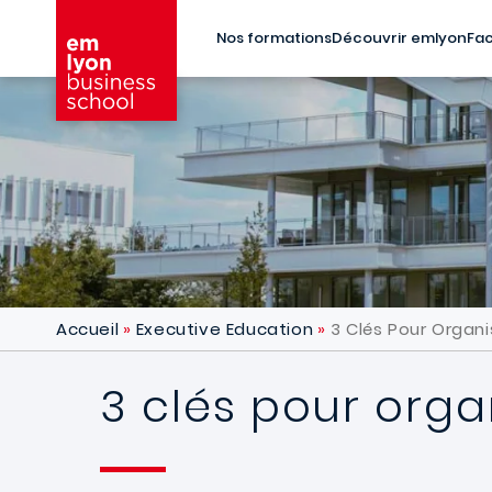
Aller au contenu principal
Nos formations
Découvrir emlyon
Fac
Accueil
Executive Education
3 Clés Pour Organi
3 clés pour orga