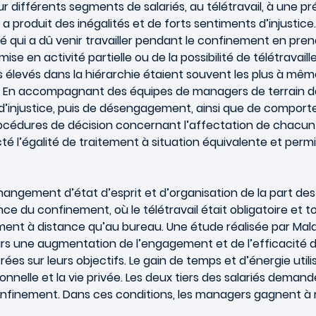
r différents segments de salariés, au télétravail, à une p
a produit des inégalités et de forts sentiments d’injustic
arié qui a dû venir travailler pendant le confinement en pre
se en activité partielle ou de la possibilité de télétravaill
élevés dans la hiérarchie étaient souvent les plus à même d
ant. En accompagnant des équipes de managers de terrain da
 d’injustice, puis de désengagement, ainsi que de comporte
 procédures de décision concernant l’affectation de chacun 
cté l’égalité de traitement à situation équivalente et perm
n changement d’état d’esprit et d’organisation de la part
nce du confinement, où le télétravail était obligatoire et t
acement à distance qu’au bureau. Une étude réalisée par M
eurs une augmentation de l’engagement et de l’efficacité du
es sur leurs objectifs. Le gain de temps et d’énergie util
onnelle et la vie privée. Les deux tiers des salariés demande
confinement. Dans ces conditions, les managers gagnent à 