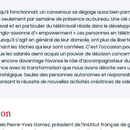
 qu’il fonctionnait, un consensus se dégage aussi bien parm
rs seulement par semaine de présence au bureau. Une clé d
vail et en particulier du télétravail réside dans le dévelo
nglo-saxonne d’« empowerment ». Les personnes en télétrava
squ’il s’agit en général de leur domicile, ont plus de liber
nt les tâches qui leur sont confiées. C’est l’occasion pou
 les salariés aient acquis un pouvoir de décision concern
er encore davantage favorise le rôle d’accompagnateur du
ce avec la transformation que nous avons décrite vers u
tratégique. Seules des personnes autonomes et responsable
orisant la réussite de nouvelles activités créatrices de val
tion
s Pierre-Yves Gomez, président de l’Institut français de 