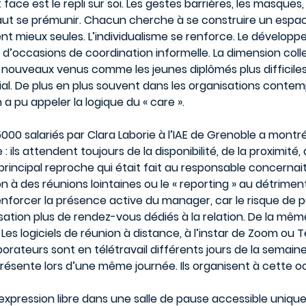
 face est le repli sur soi. Les gestes barrières, les masques
aut se prémunir. Chacun cherche à se construire un espace
nt mieux seules. L’individualisme se renforce. Le développ
 d’occasions de coordination informelle. La dimension coll
 nouveaux venus comme les jeunes diplômés plus difficiles. 
cial. De plus en plus souvent dans les organisations conte
 a pu appeler la logique du « care ».
0 salariés par Clara Laborie à l’IAE de Grenoble a montré 
: ils attendent toujours de la disponibilité, de la proximité
 principal reproche qui était fait au responsable concerna
n à des réunions lointaines ou le « reporting » au détrim
enforcer la présence active du manager, car le risque de p
ation plus de rendez-vous dédiés à la relation. De la même
 Les logiciels de réunion à distance, à l’instar de Zoom ou 
orateurs sont en télétravail différents jours de la semai
présente lors d’une même journée. Ils organisent à cette
’expression libre dans une salle de pause accessible uniq