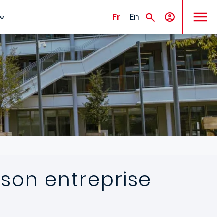
MENU
Fr
En
te
 son entreprise