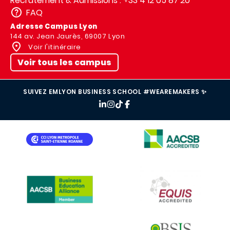
Recrutement & Admissions : +33 4 12 05 87 20
FAQ
Adresse Campus Lyon
144 av. Jean Jaurès, 69007 Lyon
Voir l'itinéraire
Voir tous les campus
SUIVEZ EMLYON BUSINESS SCHOOL #WEAREMAKERS ✨
IMAGE
IMAGE
IMAGE
IMAGE
IMAGE