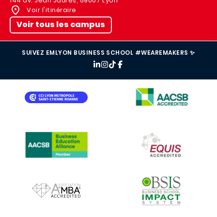
144 av. Jean Jaurès, 69007 Lyon
Voir l'itinéraire
Voir tous les campus
SUIVEZ EMLYON BUSINESS SCHOOL #WEAREMAKERS ✨
IMAGE
IMAGE
IMAGE
IMAGE
IMAGE
IMAGE