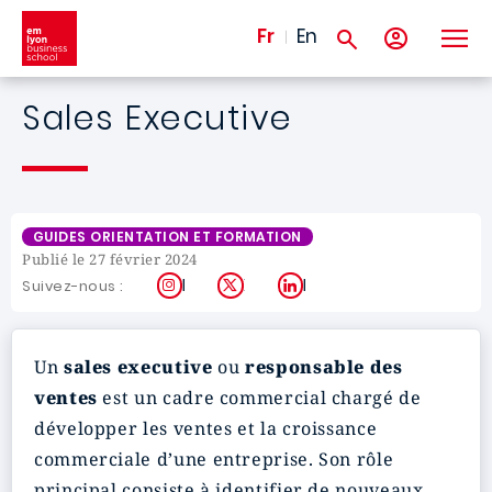
Aller au contenu principal
Fr
En
Sales Executive
GUIDES ORIENTATION ET FORMATION
Publié le 27 février 2024
Instagram
X
LinkedIn
Suivez-nous :
Un
sales executive
ou
responsable des
ventes
est un cadre commercial chargé de
développer les ventes et la croissance
commerciale d’une entreprise. Son rôle
principal consiste à identifier de nouveaux