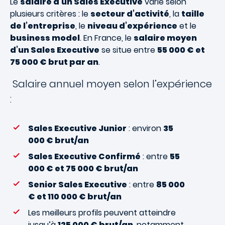
Le
salaire d’un Sales Executive
varie selon
plusieurs critères : le
secteur d’activité
, la
taille
de l’entreprise
, le
niveau d’expérience
et le
business model
. En France, le
salaire moyen
d’un Sales Executive
se situe entre
55 000 € et
75 000 € brut par an
.
Salaire annuel moyen selon l’expérience
:
Sales Executive Junior
: environ
35
000 € brut/an
Sales Executive Confirmé
: entre
55
000 € et 75 000 € brut/an
Senior Sales Executive
: entre
85 000
€ et 110 000 € brut/an
Les meilleurs profils peuvent atteindre
jusqu’à
125 000 € brut/an
, notamment