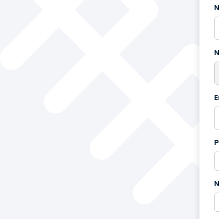
France
+33
N
E
P
N