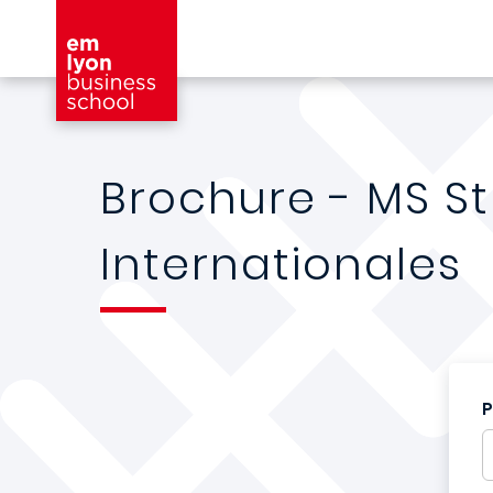
Aller au contenu principal
Brochure - MS S
Internationales
P