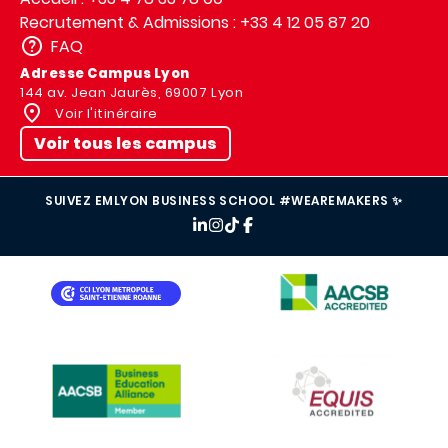
Recrutement & Admissions : +33 4 12 05 87 20
FAQ
Adresse Campus Lyon
144 av. Jean Jaurès, 69007 Lyon
Voir l'itinéraire
Voir tous les campus
SUIVEZ EMLYON BUSINESS SCHOOL #WEAREMAKERS ✨
IMAGE
IMAGE
IMAGE
IMAGE