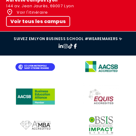
Adresse Campus Lyon
144 av. Jean Jaurès, 69007 Lyon
Voir l'itinéraire
Voir tous les campus
SUIVEZ EMLYON BUSINESS SCHOOL #WEAREMAKERS ✨
IMAGE
IMAGE
IMAGE
IMAGE
IMAGE
IMAGE