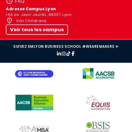
FAQ
Adresse Campus Lyon
144 av. Jean Jaurès, 69007 Lyon
Voir l'itinéraire
Voir tous les campus
SUIVEZ EMLYON BUSINESS SCHOOL #WEAREMAKERS ✨
IMAGE
IMAGE
IMAGE
IMAGE
IMAGE
IMAGE