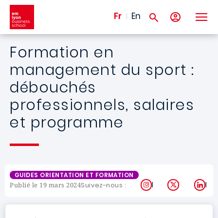
Aller au contenu principal
Fr
En
Formation en
management du sport :
débouchés
professionnels, salaires
et programme
GUIDES ORIENTATION ET FORMATION
Instagram
X
Lin
Suivez-nous :
Publié le 19 mars 2024