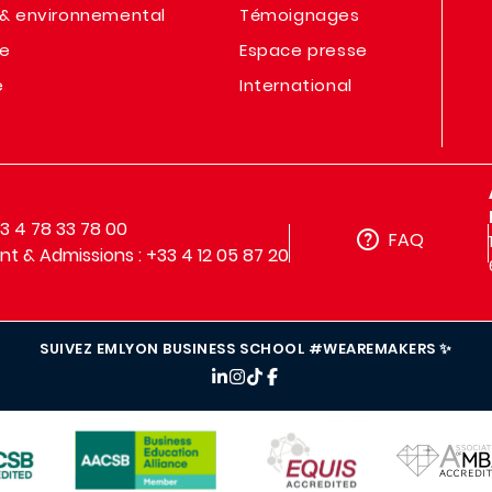
& environnemental
Témoignages
te
Espace presse
e
International
33 4 78 33 78 00
FAQ
t & Admissions : +33 4 12 05 87 20
SUIVEZ EMLYON BUSINESS SCHOOL #WEAREMAKERS ✨
IMAGE
IMAGE
IMAGE