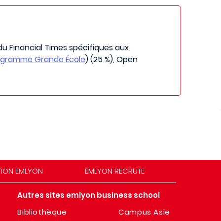
u Financial Times spécifiques aux
ogramme Grande École
) (25 %), Open
TION EMLYON
EMLYON RECRUTE
Autres sites emlyon business school
Bibliothèque
Campus Asie