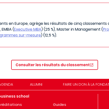
nts en Europe, agrège les résultats de cinq classements d
), EMBA (
Executive MBA
) (25 %), Master in Management (
Pr
ogrammes sur-mesure
) (12,5 %).
Consulter les résultats du classement
AGENDA
ALUMNI
FAIRE UN DON À LA FONDA
business school
réditations
Guides