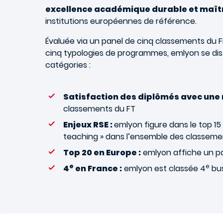
excellence académique durable et maît
institutions européennes de référence.
Évaluée via un panel de cinq classements du F
cinq typologies de programmes, emlyon se d
catégories :
Satisfaction des diplômés avec une 
classements du FT
Enjeux RSE :
emlyon figure dans le top 15 
teaching » dans l’ensemble des classeme
Top 20 en Europe :
emlyon affiche un pa
e
e
4
en France :
emlyon est classée 4
bus