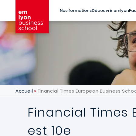
Aller au contenu principal
Nos formations
Découvrir emlyon
Fac
Accueil
Financial Times European Business School
Financial Times
est 10e