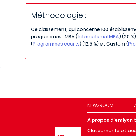
Méthodologie :
Ce classement, qui concerne 100 établisseme
programmes : MBA (
International MBA
) (25 %
(
Programmes courts
) (12,5 %) et Custom (
Pr
NEWSROOM
A propos d'emlyon 
Image
Classements et acc