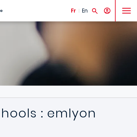
MENU
Fr
En
te
chools : emlyon