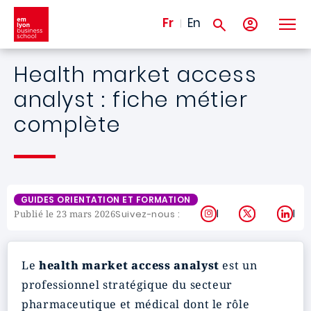
Aller au contenu principal
Fr
En
Health market access
analyst : fiche métier
complète
GUIDES ORIENTATION ET FORMATION
Instagram
X
Lin
Suivez-nous :
Publié le 23 mars 2026
Le
health market access analyst
est un
professionnel stratégique du secteur
pharmaceutique et médical dont le rôle