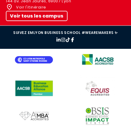
144 av. Jean Jaurès, 69007 Lyon
Voir l'itinéraire
Voir tous les campus
SUIVEZ EMLYON BUSINESS SCHOOL #WEAREMAKERS ✨
IMAGE
IMAGE
IMAGE
IMAGE
IMAGE
IMAGE