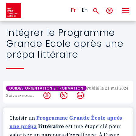
Aller au contenu principal
Fr
En
Intégrer le Programme
Grande Ecole après une
prépa littéraire
Publié le 21 mai 2024
GUIDES ORIENTATION ET FORMATION
Instagram
X
LinkedIn
Suivez-nous :
Choisir un
Programme Grande École après
une prépa
littéraire
est une étape clé pour
valoriser un parcours d’excellence. À l’issue