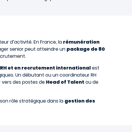
cteur d’activité. En France, la
rémunération
ager senior peut atteindre un
package de 80
recrutement.
RH et en recrutement international
est
giques. Un débutant ou un coordinateur RH
r vers des postes de
Head of Talent
ou de
t son rôle stratégique dans la
gestion des