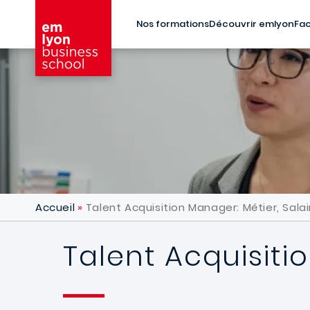
Aller au contenu principal
Nos formations
Découvrir emlyon
Fac
Accueil
Talent Acquisition Manager: Métier, Salai
Talent Acquisiti