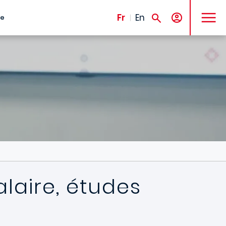
MENU
Fr
En
te
alaire, études