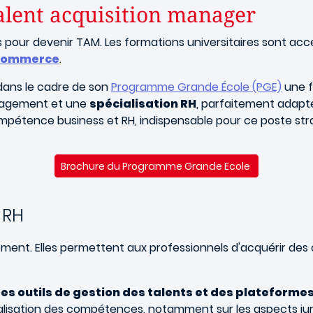
alent acquisition manager
s pour devenir TAM. Les formations universitaires sont ac
 commerce
.
dans le cadre de son
Programme Grande École (PGE)
une f
anagement et une
spécialisation RH
, parfaitement adapt
étence business et RH, indispensable pour ce poste str
Brochure du Programme Grande Ecole
 RH
ement. Elles permettent aux professionnels d'acquérir de
es outils de gestion des talents et des plateformes
tualisation des compétences, notamment sur les aspects j