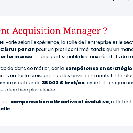
ent Acquisition Manager ?
er
varie selon l’expérience, la taille de l’entreprise et le se
 € brut par an
pour un profil confirmé, tandis qu’un man
performance
ou une part variable liée aux résultats de 
apide dans ce métier, car la
compétence en stratégie 
ises en forte croissance ou les environnements technolo
 démarrer autour de
35 000 € brut/an
, avant de progresse
ration bien plus élevée.
e une
compensation attractive et évolutive
, reflétan
elle
.